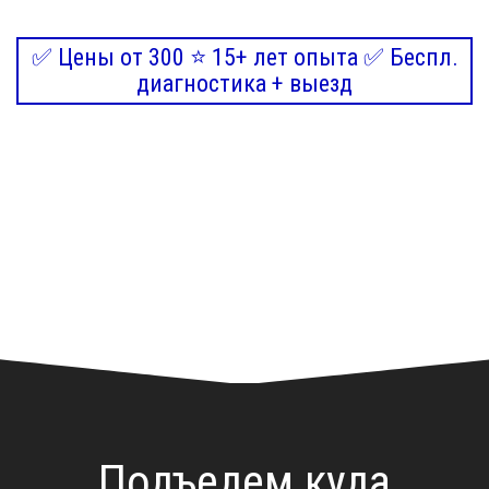
✅ Цены от 300 ⭐ 15+ лет опыта ✅ Беспл.
диагностика + выезд
Подъедем куда