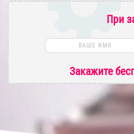
При з
Закажите бес