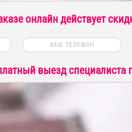
аказе онлайн действует скид
платный выезд специалиста
п