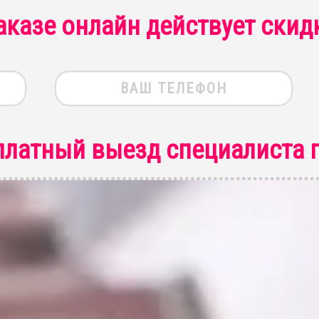
аказе онлайн действует скид
платный выезд специалиста
п