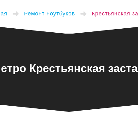
ная
Ремонт ноутбуков
Крестьянская з
етро Крестьянская заст