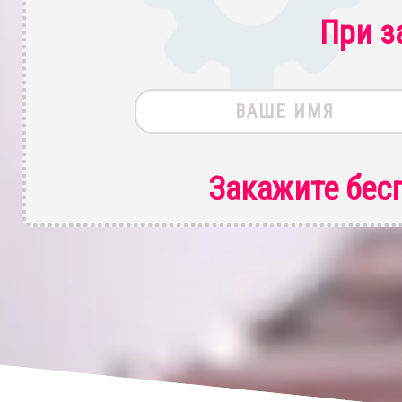
При з
Закажите бес